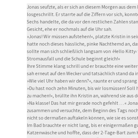
Jonas seufzte, als er sich an diesem Morgen aus dem B
losgeschrillt. Er starrte auf die Ziffern vor sich, kon
Sechs handelte, die da vor den restlichen Zahlen st
Gesicht, ehe er nochmals auf die Uhr sah.
»Jonas! Wir müssen aufstehen!«, platzte Kristin in s
hatte noch dieses hässliche, pinke Nachthemd an, das
sollte man sich schließlich langsam von ›Hello Kitty
Stromausfall und die Schule beginnt gleich!«
Ihre Stimme klang schrill und er brauchte eine weite
sah erneut auf den Wecker und tatsächlich stand da 
»Wie viel Uhr haben wir denn?«, raunte er und sprang
»Du hast noch zehn Minuten, bis wir losmüssen! Soll 
zu machen!«, brüllte ihn Kristin an, während sie aus
»Na klasse! Das hat mir gerade noch gefehlt …« Jonas
zusammen und versuchte, dem Beginn des Tags noch 
nicht so dermaßen auftakeln können, wie sie es sonst 
Im Bad brauchte er nicht lang, bis er einigermaßen gu
Katzenwäsche und hoffte, dass der 2-Tage-Bart zum