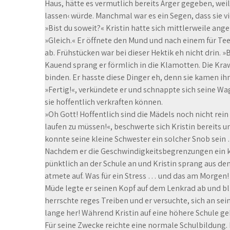
Haus, hätte es vermutlich bereits Ärger gegeben, wei
lassen‹ würde. Manchmal war es ein Segen, dass sie v
»Bist du soweit?« Kristin hatte sich mittlerweile an
»Gleich.« Er öffnete den Mund und nach einem für Te
ab. Frühstücken war bei dieser Hektik eh nicht drin. »B
Kauend sprang er förmlich in die Klamotten. Die Kraw
binden. Er hasste diese Dinger eh, denn sie kamen ihm
»Fertig!«, verkündete er und schnappte sich seine Wag
sie hoffentlich verkraften können.
»Oh Gott! Hoffentlich sind die Mädels noch nicht rei
laufen zu müssen!«, beschwerte sich Kristin bereits 
konnte seine kleine Schwester ein solcher Snob sein
Nachdem er die Geschwindigkeitsbegrenzungen ein k
pünktlich an der Schule an und Kristin sprang aus d
atmete auf. Was für ein Stress … und das am Morgen!
Müde legte er seinen Kopf auf dem Lenkrad ab und b
herrschte reges Treiben und er versuchte, sich an se
lange her! Während Kristin auf eine höhere Schule g
Für seine Zwecke reichte eine normale Schulbildung.