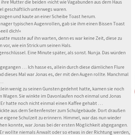
l ihre Mutter die beiden ›nicht wie Vagabunden aus dem Haus
iel geschäftlich unterwegs waren.
gezogen und kaute an einer Scheibe Toast herum.
enager typischen Augenrollen, gab sie ihm einen Bissen Toast
eeil dich!«
atte musste auf ihn warten, denn es war keine Zeit, diese zu
 vor, wie ein Strick um seinen Hals.
enschlüssel. Eine Minute später, als sonst. Nun ja. Das würden
n gegangen … Ich hasse es, allein durch diese dämlichen Flure
und dieses Mal war Jonas es, der mit den Augen rollte. Manchmal
 …
lein wenig zu seinen Gunsten gedehnt hatte, kamen sie noch
em Wagen. Sie winkte im Davonlaufen noch einmal und Jonas
 Er hatte noch nicht einmal einen Kaffee gehabt …
lickte aus dem Seitenfenster zum Schulgebäude. Dort draußen
ine eigene Schulzeit zu erinnern. Himmel, war das nun wieder
ehen konnte, war Jonas bei der ersten Möglichkeit abgegangen.
 Er wollte niemals Anwalt oder so etwas in der Richtung werden,