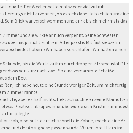
ett quälte. Der Wecker hatte mal wieder viel zu früh
nte allerdings nicht erkennen, ob es sich dabei tatsächlich um eine
and. Sein Blick war verschwommen und er rieb sich mehrmals das
ein Zimmer und sie wirkte ähnlich verpennt. Seine Schwester
 so überhaupt nicht zu ihrem Alter passte. Mit fast siebzehn
‹ verabschiedet haben. »Wir haben verschlafen! Wir hatten einen
re Sekunde, bis die Worte zu ihm durchdrangen. Stromausfall? Er
irgendwas von kurz nach zwei. So eine verdammte Scheiße!
 aus dem Bett.
heißen, ich habe heute eine Stunde weniger Zeit, um mich fertig
 dem Zimmer rannte.
 ächzte, aber es half nichts. Hektisch suchte er seine Klamotten
etwas Positives abzugewinnen. So würde sich Kristin zumindest
zu tun pflegte.
t aussah, also putzte er sich schnell die Zähne, machte eine Art
 Hemd und der Anzughose passen würde. Wären ihre Eltern im