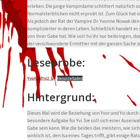
erleben. Die junge Vampirdame schlittert natürlich s
Normalsterblichen nicht erprobt ist. Zum Glück hat sie 
Als jedoch der Rat der Vampire Dr. Yvonne Nowak den A
komplizierter in deren Leben. Schließlich handelt es
von ihrer Gabe hat. Wie soll Yvi ihr nur beibringen, d
der verschwundene Ermittler mit der ganzen Sache zu
Leseprobe:
YvorUndYvi2_lp
Herunterladen
Hintergrund:
Dieses Mal wird die Beziehung von Yvor und Yvi durch 
besondere Aufgabe für Yvi. Sie soll sich einer Auser
Gabe sein kann. Wie die beiden das meistern, wie sic
wirklich ist, den Isa eines Tages trifft, gibt einige Rä