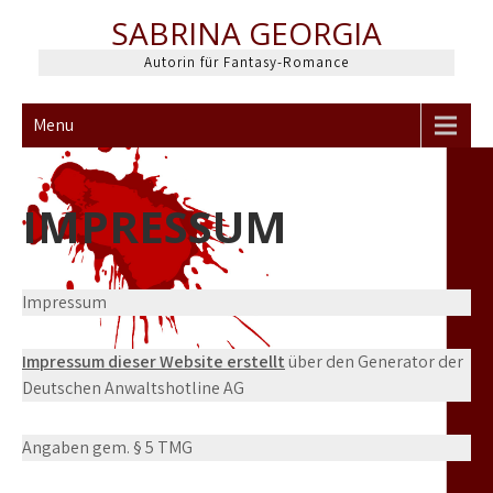
Skip
SABRINA GEORGIA
to
content
Autorin für Fantasy-Romance
Menu
IMPRESSUM
Impressum
Impressum dieser Website erstellt
über den Generator der
Deutschen Anwaltshotline AG
Angaben gem. § 5 TMG